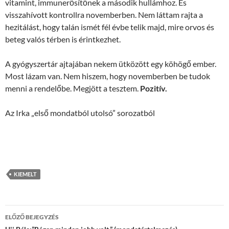
vitamint, immunerősítőnek a második hullámhoz. És
visszahívott kontrollra novemberben. Nem láttam rajta a
hezitálást, hogy talán ismét fél évbe telik majd, mire orvos és
beteg valós térben is érintkezhet.
A gyógyszertár ajtajában nekem ütközött egy köhögő ember.
Most lázam van. Nem hiszem, hogy novemberben be tudok
menni a rendelőbe. Megjött a tesztem.
Pozitív.
Az Irka „első mondatból utolsó” sorozatból
KIEMELT
Bejegyzések
ELŐZŐ BEJEGYZÉS