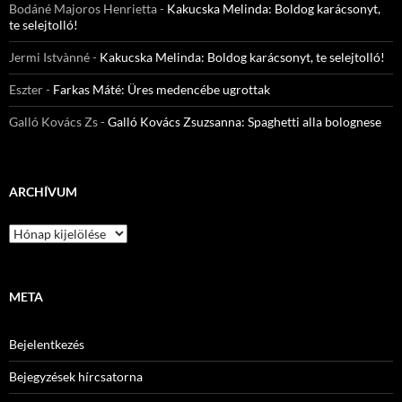
Bodáné Majoros Henrietta
-
Kakucska Melinda: Boldog karácsonyt,
te selejtolló!
Jermi Istvànné
-
Kakucska Melinda: Boldog karácsonyt, te selejtolló!
Eszter
-
Farkas Máté: Üres medencébe ugrottak
Galló Kovács Zs
-
Galló Kovács Zsuzsanna: Spaghetti alla bolognese
ARCHÍVUM
Archívum
META
Bejelentkezés
Bejegyzések hírcsatorna