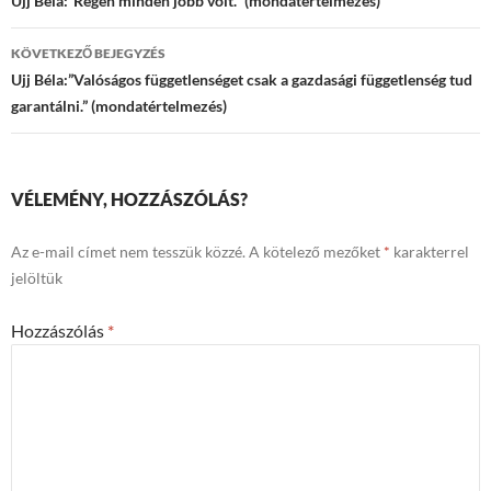
navigációja
Ujj Béla:”Régen minden jobb volt.” (mondatértelmezés)
KÖVETKEZŐ BEJEGYZÉS
Ujj Béla:”Valóságos függetlenséget csak a gazdasági függetlenség tud
garantálni.” (mondatértelmezés)
VÉLEMÉNY, HOZZÁSZÓLÁS?
Az e-mail címet nem tesszük közzé.
A kötelező mezőket
*
karakterrel
jelöltük
Hozzászólás
*