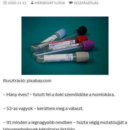
2020-11-11
MERSDORF ILONA
HOZZÁSZÓLÁS
illusztráció: pixabay.com
– Hány éves? – futott fel a doki szemöldöke a homlokára.
– 53-as vagyok – kerültem meg a választ.
– Itt minden a legnagyobb rendben – húzta végig mutatóujját a
laboreredmények kétoldalas listáján.