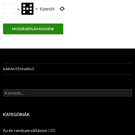
+
=
tizenöt
KARANTÉNNAPLÓ
Keresés:
KATEGÓRIÁK
Az én rendszerváltásom
(30)