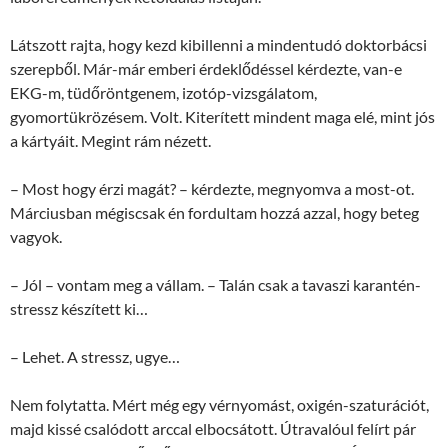
Látszott rajta, hogy kezd kibillenni a mindentudó doktorbácsi
szerepből. Már-már emberi érdeklődéssel kérdezte, van-e
EKG-m, tüdőröntgenem, izotóp-vizsgálatom,
gyomortükrözésem. Volt. Kiterített mindent maga elé, mint jós
a kártyáit. Megint rám nézett.
– Most hogy érzi magát? – kérdezte, megnyomva a most-ot.
Márciusban mégiscsak én fordultam hozzá azzal, hogy beteg
vagyok.
– Jól – vontam meg a vállam. – Talán csak a tavaszi karantén-
stressz készített ki…
– Lehet. A stressz, ugye…
Nem folytatta. Mért még egy vérnyomást, oxigén-szaturációt,
majd kissé csalódott arccal elbocsátott. Útravalóul felírt pár