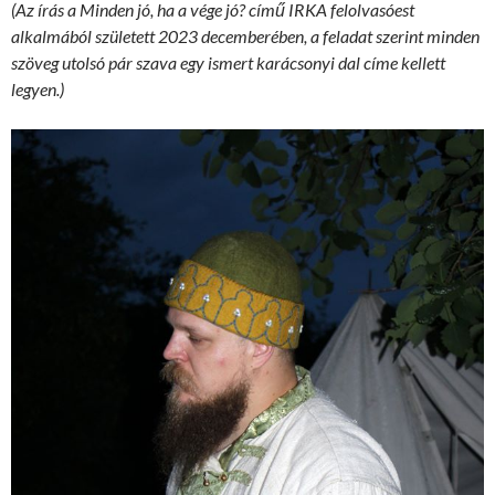
(Az írás a Minden jó, ha a vége jó? című IRKA felolvasóest
alkalmából született 2023 decemberében, a feladat szerint minden
szöveg utolsó pár szava egy ismert karácsonyi dal címe kellett
legyen.)