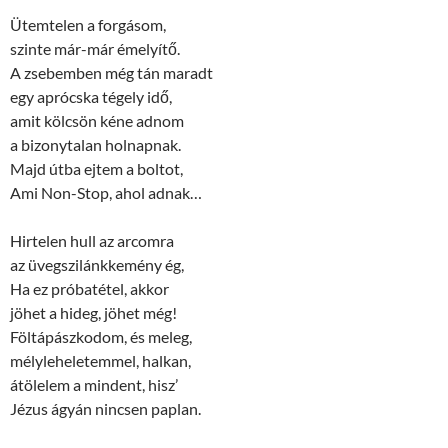
Ütemtelen a forgásom,
szinte már-már émelyítő.
A zsebemben még tán maradt
egy aprócska tégely idő,
amit kölcsön kéne adnom
a bizonytalan holnapnak.
Majd útba ejtem a boltot,
Ami Non-Stop, ahol adnak…
Hirtelen hull az arcomra
az üvegszilánkkemény ég,
Ha ez próbatétel, akkor
jöhet a hideg, jöhet még!
Föltápászkodom, és meleg,
mélyleheletemmel, halkan,
átölelem a mindent, hisz’
Jézus ágyán nincsen paplan.