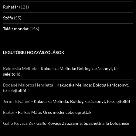
Ruhatár
(121)
Szófa
(55)
Talált mondat
(156)
LEGUTÓBBI HOZZÁSZÓLÁSOK
Kakucska Melinda
-
Kakucska Melinda: Boldog karácsonyt, te
selejtolló!
Bodáné Majoros Henrietta
-
Kakucska Melinda: Boldog karácsonyt,
te selejtolló!
Jermi Istvànné
-
Kakucska Melinda: Boldog karácsonyt, te selejtolló!
Eszter
-
Farkas Máté: Üres medencébe ugrottak
Galló Kovács Zs
-
Galló Kovács Zsuzsanna: Spaghetti alla bolognese