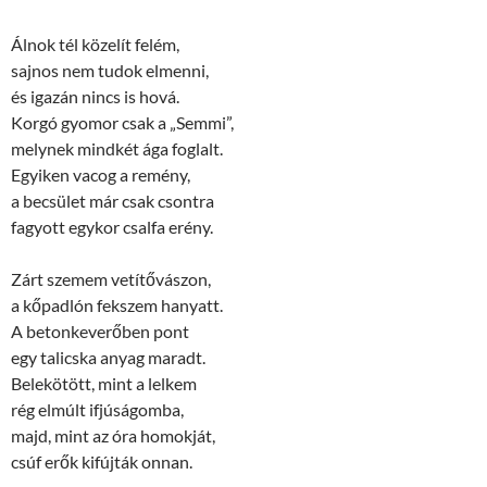
Álnok tél közelít felém,
sajnos nem tudok elmenni,
és igazán nincs is hová.
Korgó gyomor csak a „Semmi”,
melynek mindkét ága foglalt.
Egyiken vacog a remény,
a becsület már csak csontra
fagyott egykor csalfa erény.
Zárt szemem vetítővászon,
a kőpadlón fekszem hanyatt.
A betonkeverőben pont
egy talicska anyag maradt.
Belekötött, mint a lelkem
rég elmúlt ifjúságomba,
majd, mint az óra homokját,
csúf erők kifújták onnan.