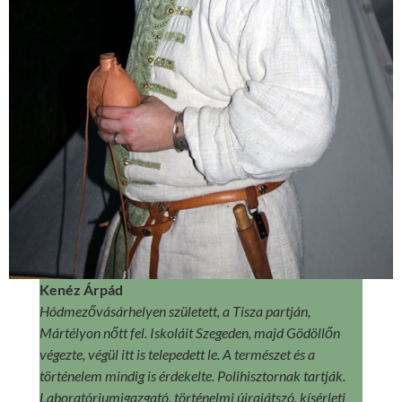
Kenéz Árpád
Hódmezővásárhelyen született, a Tisza partján,
Mártélyon nőtt fel. Iskoláit Szegeden, majd Gödöllőn
végezte, végül itt is telepedett le. A természet és a
történelem mindig is érdekelte. Polihisztornak tartják.
Laboratóriumigazgató, történelmi újrajátszó, kísérleti