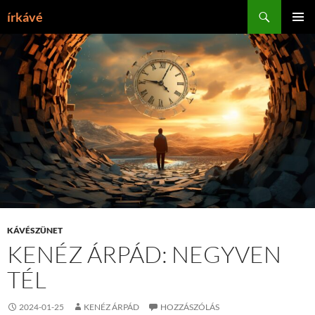
Tartalomhoz
Keresés
írkávé
ELSŐDL
MENÜ
KÁVÉSZÜNET
KENÉZ ÁRPÁD: NEGYVEN
TÉL
2024-01-25
KENÉZ ÁRPÁD
HOZZÁSZÓLÁS