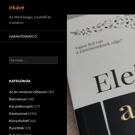
Keresés
írkávé
Tartalomhoz
Az IRKA blogja. Gödöllő és
irodalom.
KARANTÉNNAPLÓ
Keresés:
KATEGÓRIÁK
Az én rendszerváltásom
(30)
Bienvenue!
(48)
Karanténnapló
(17)
Kávészünet
(410)
Könyvkoktél
(66)
Pusztítók
(19)