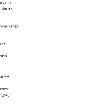
e van a
öntenek.
 vívjuk meg
b és
tolsó
l lett
.
smert
t gyűjt,