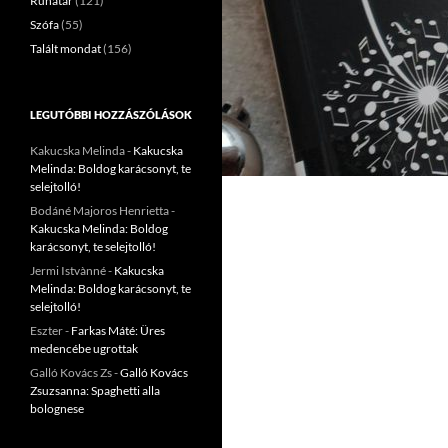
Ruhatár
(121)
Szófa
(55)
Talált mondat
(156)
LEGUTÓBBI HOZZÁSZÓLÁSOK
Kakucska Melinda
-
Kakucska
Melinda: Boldog karácsonyt, te
selejtolló!
Bodáné Majoros Henrietta
-
Kakucska Melinda: Boldog
karácsonyt, te selejtolló!
Jermi Istvànné
-
Kakucska
Melinda: Boldog karácsonyt, te
selejtolló!
Eszter
-
Farkas Máté: Üres
medencébe ugrottak
Galló Kovács Zs
-
Galló Kovács
Zsuzsanna: Spaghetti alla
bolognese