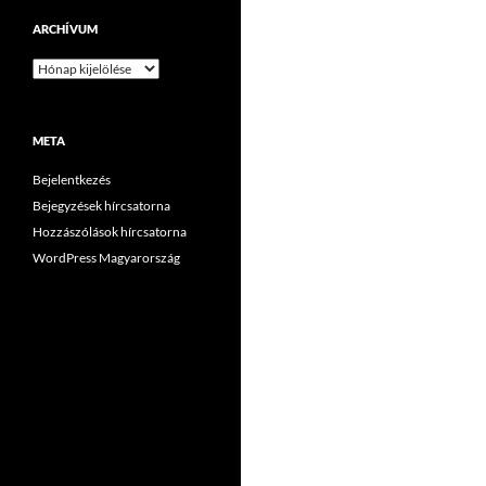
ARCHÍVUM
Archívum
META
Bejelentkezés
Bejegyzések hírcsatorna
Hozzászólások hírcsatorna
WordPress Magyarország