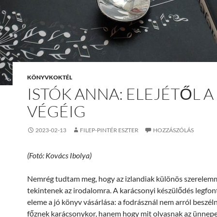
KÖNYVKOKTÉL
ISTÓK ANNA: ELEJÉTŐL A
VÉGÉIG
2023-02-13
FILEP-PINTÉR ESZTER
HOZZÁSZÓLÁS
(Fotó: Kovács Ibolya)
Nemrég tudtam meg, hogy az izlandiak különös szerelem
tekintenek az irodalomra. A karácsonyi készülődés legfo
eleme a jó könyv vásárlása: a fodrásznál nem arról beszéln
főznek karácsonykor, hanem hogy mit olvasnak az ünnepek