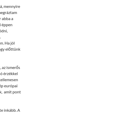
rá, mennyire
 megráztam
r abba a
zi éppen
ódni,
A
n. Ha jól
ogy előttünk
, az ismerős
jó érzékkel
kellemesen
ép európai
k, amit pont
te inkább. A