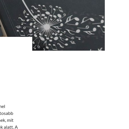
mel
ntosabb
ek, mit
 alatt. A