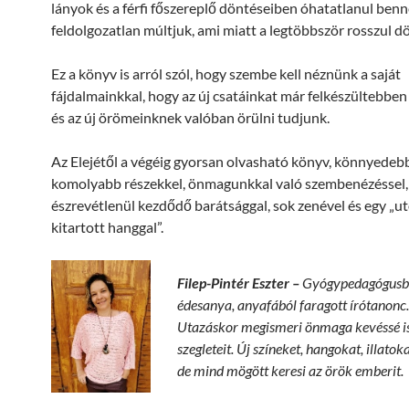
lányok és a férfi főszereplő döntéseiben óhatatlanul benn
feldolgozatlan múltjuk, ami miatt a legtöbbször rosszul d
Ez a könyv is arról szól, hogy szembe kell néznünk a saját
fájdalmainkkal, hogy az új csatáinkat már felkészültebben
és az új örömeinknek valóban örülni tudjunk.
Az Elejétől a végéig gyorsan olvasható könyv, könnyedeb
komolyabb részekkel, önmagunkkal való szembenézéssel,
észrevétlenül kezdődő barátsággal, sok zenével és egy „u
kitartott hanggal”.
Filep-Pintér Eszter –
Gyógypedagógusbó
édesanya, anyafából faragott írótanonc
Utazáskor megismeri önmaga kevéssé i
szegleteit. Új színeket, hangokat, illatoka
de mind mögött keresi az örök emberit.