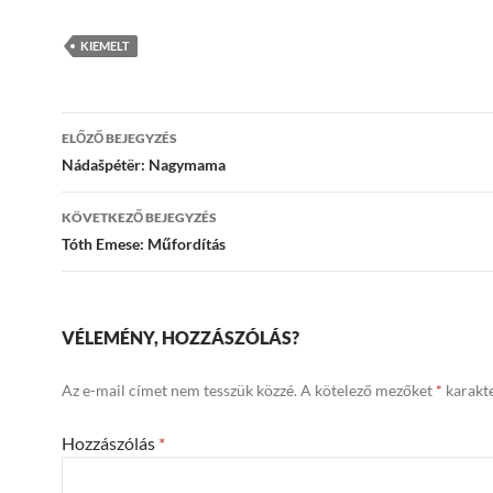
KIEMELT
Bejegyzések
ELŐZŐ BEJEGYZÉS
navigációja
Nádašpétër: Nagymama
KÖVETKEZŐ BEJEGYZÉS
Tóth Emese: Műfordítás
VÉLEMÉNY, HOZZÁSZÓLÁS?
Az e-mail címet nem tesszük közzé.
A kötelező mezőket
*
karakte
Hozzászólás
*