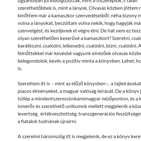
ugyanolyan jól kidolgozottak, mint a főszereplők, s talán
szerethetőbbek is, mint a lányok. Olvasás közben jöttem 
kinőttem már a kamaszkor szenvedéseiből: néha bizony
volna a lányokat, beszóltam volna nekik, hogy hagyják má
szenvelgést, és kezdjenek el végre élni. De hát nem ez tes
olyan szerethetően keserűvé a kamaszkort? Szeretni, csal
barátkozni, csalódni, lelkesedni, csalódni, bízni, csalódni. 
felnőttekkel már kevésbé vagyunk elnézőek olvasás közbe
belegondolok, kevés a pozitív minta a könyvben. Lehet, h
is.
Szerettem itt is – mint az előző könyvben–, a tájleírásokat
piacos élményeket, a magyar valóság leírását. De a könyv 
túllép a mindentszeressünkamimagyar nézőponton, és a 
ismerős és szerethető unikumok mellett megjelenik a köz
levertség, értékvesztettség, transzgenerációs feszültsége
a fiatalok tudnának újraírni.
A szerelmi háromszög itt is megjelenik, de ez a könyv kere