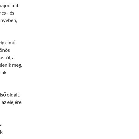
vajon mit
ncs– és
könyvben,
éig című
lönös
stól, a
elenik meg,
nak
ső oldalt,
az elejére.
 a
ik