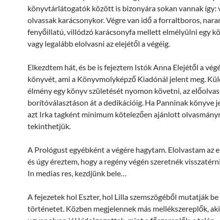
könyvtárlátogatók között is bizonyára sokan vannak így: 
olvassak karácsonykor. Végre van idő a forraltboros, nara
fenyőillatú, villódzó karácsonyfa mellett elmélyülni egy 
vagy legalább elolvasni az elejétől a végéig.
Elkezdtem hát, és be is fejeztem Istók Anna Elejétől a vég
könyvét, ami a Könyvmolyképző Kiadónál jelent meg. Kü
élmény egy könyv születését nyomon követni, az előolvasá
borítóválasztáson át a dedikációig. Ha Panninak könyve j
azt Irka tagként minimum kötelezően ajánlott olvasmány
tekinthetjük.
A Prológust egyébként a végére hagytam. Elolvastam az el
és úgy éreztem, hogy a regény végén szeretnék visszatérni 
In medias res, kezdjünk bele…
A fejezetek hol Eszter, hol Lilla szemszögéből mutatják be
történetet. Közben megjelennek más mellékszereplők, ak