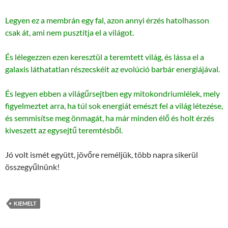
Legyen ez a membrán egy fal, azon annyi érzés hatolhasson
csak át, ami nem pusztítja el a világot.
És lélegezzen ezen keresztül a teremtett világ, és lássa el a
galaxis láthatatlan részecskéit az evolúció barbár energiájával.
És legyen ebben a világűrsejtben egy mitokondriumlélek, mely
figyelmeztet arra, ha túl sok energiát emészt fel a világ létezése,
és semmisítse meg önmagát, ha már minden élő és holt érzés
kiveszett az egysejtű teremtésből.
Jó volt ismét együtt, jövőre reméljük, több napra sikerül
összegyűlnünk!
KIEMELT