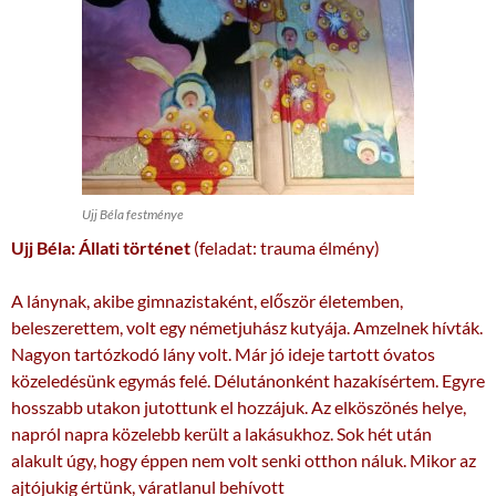
Ujj Béla festménye
Ujj Béla: Állati történet
(feladat: trauma élmény)
A lánynak, akibe gimnazistaként, először életemben,
beleszerettem, volt egy németjuhász kutyája. Amzelnek hívták.
Nagyon tartózkodó lány volt. Már jó ideje tartott óvatos
közeledésünk egymás felé. Délutánonként hazakísértem. Egyre
hosszabb utakon jutottunk el hozzájuk. Az elköszönés helye,
napról napra közelebb került a lakásukhoz. Sok hét után
alakult úgy, hogy éppen nem volt senki otthon náluk. Mikor az
ajtójukig értünk, váratlanul behívott