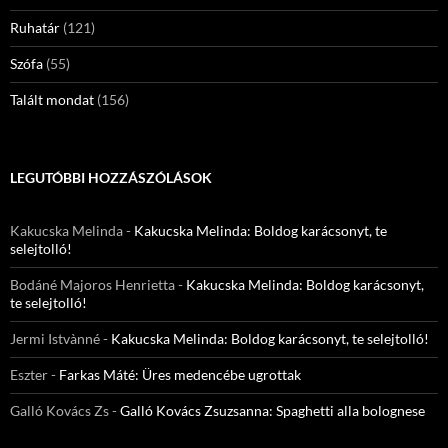
Ruhatár
(121)
Szófa
(55)
Talált mondat
(156)
LEGUTÓBBI HOZZÁSZÓLÁSOK
Kakucska Melinda
-
Kakucska Melinda: Boldog karácsonyt, te
selejtolló!
Bodáné Majoros Henrietta
-
Kakucska Melinda: Boldog karácsonyt,
te selejtolló!
Jermi Istvànné
-
Kakucska Melinda: Boldog karácsonyt, te selejtolló!
Eszter
-
Farkas Máté: Üres medencébe ugrottak
Galló Kovács Zs
-
Galló Kovács Zsuzsanna: Spaghetti alla bolognese