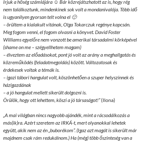
Írjuk a hőség számlájára
☺ Bár közrejátszhatott az is, hogy rég
nem találkoztunk, mindenkinek sok volt a mondanivalója. Több idő
is ugyanilyen gyorsan telt volna el
🙂
– örültem a kialakult vitának, Olga Tokarczuk regénye kapcsán.
Meg fogom venni, el fogom olvasni a könyvet. David Foster
Williams egyelőre nem vonzott be amerikai társadalmi körképével
(shame on me – szégyellhetem magam)
– élveztem az előadásokat, pont jó volt az arány a meghallgatás és
közreműködés (feladatmegoldás) között. Változatosak és
érdekesek voltak a témák is.
– igazi tábori hangulat volt, köszönhetően a szuper helyszínnek és
házigazdának
– a jó hangulat mellett sikerült dolgozni is.
Örülök, hogy ott lehettem, köszi a jó társaságot!”
(Ilona)
„A mai világban nincs nagyobb ajándék, mint a rácsodálkozás a
más(ik)ra. Azért szeretem az IRKÁ-t, mert olyanokkal lehetek
együtt, akik nem az én „buborékom”. (Igaz azt magát is sikerült már
majdnem csak rám redukálnom.) Ha (még) több őszinteség van a