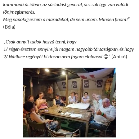
kommunikációban, az súrlódást generál, de csak úgy van valódi
(ön)megismerés.
Még napokig eszem a maradékot, de nem unom. Minden finom!”
(Béla)
„
Csak annyit tudok hozzá tenni, hogy
1/ régen éreztem ennyire jól magam nagyobb társaságban, és hogy
2/ Wallace regényét biztosan nem fogom elolvasni
😊” (Anikó)