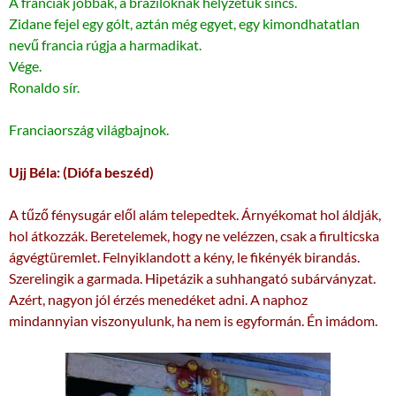
A franciák jobbak, a braziloknak helyzetük sincs.
Zidane fejel egy gólt, aztán még egyet, egy kimondhatatlan
nevű francia rúgja a harmadikat.
Vége.
Ronaldo sír.
Franciaország világbajnok.
Ujj Béla: (Diófa beszéd)
A tűző fénysugár elől alám telepedtek. Árnyékomat hol áldják,
hol átkozzák.
Beretelemek, hogy ne velézzen, csak a firulticska
ágvégtüremlet. Fel
nyiklandott a kény, le fikényék birandás.
Szerelingik a garmada. Hipetázik
a suhhangató subárványzat.
Azért, nagyon jól érzés menedéket adni. A naphoz
mindannyian viszonyulunk, ha nem is egyformán. Én imádom.