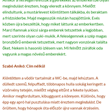
megindulást éreztem, hogy eleredt a könnyem. Mielőtt
elindultunk, a mustárlevest kiöntöttem tálkákba, és beraktam
a fridzsiderbe. Majd megesszük miután hazajöttünk. Evés
közben újra beszéltük, hogy miket láttunk az emberkertben.
Marci fiamnak a kicsi sárga emberek tetszettek a legjobban,
mert szerinte olyan cuki-mukik. A feleségemnek a szép magas
bronzbőrű emberek tetszettek, mert nagyon vonzónak találta
őket. Nekem is hasonló ízlésem van. Mi felnőtt zsiráfok oda
vagyunk a magas növésű emberekért.
Szabó Anikó: Cím nélkül
Kiöntöttem
a vödör tartalmát a WC-be, majd lehúztam. A
dülledt szemű, felpuffadt, többnapos hulla sokáig keringett a
vízörvény tetején, mielőtt végleg eltűnt a fekete lyukban.
Amikor
megfordultam, kibuggyant a
könnyem
. Különös, hogy
épp egy apró hal pusztulása miatt éreztem
megindulást
. De
örültem, hogy hónapok óta először
újra
vannak érzéseim.