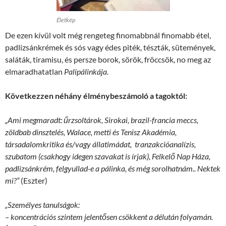
Életkép
De ezen kívül volt még rengeteg finomabbnál finomabb étel,
padlizsánkrémek és sós vagy édes piték, tészták, sütemények,
saláták, tiramisu, és persze borok, sörök, fröccsök, no meg az
elmaradhatatlan
Palipálinkája.
Következzen néhány élménybeszámoló a tagoktól:
„Ami megmaradt: űrzsoltárok, Sirokai, brazil-francia meccs,
zöldbab dinsztelés, Walace, metti és Tenisz Akadémia,
társadalomkritika és/vagy állatimádat, tranzakcióanalízis,
szubatom (csakhogy idegen szavakat is írjak), Felkelő Nap Háza,
padlizsánkrém, felgyullad-e a pálinka, és még sorolhatnám.. Nektek
mi?”
(Eszter)
„Személyes tanulságok:
– koncentrációs szintem jelentősen csökkent a délután folyamán.