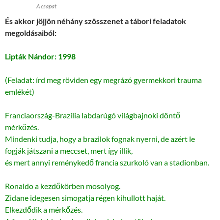
A csapat
És akkor jöjjön néhány szösszenet a tábori feladatok
megoldásaiból:
Lipták Nándor: 1998
(Feladat: írd meg röviden egy megrázó gyermekkori trauma
emlékét)
Franciaország-Brazília labdarúgó világbajnoki döntő
mérkőzés.
Mindenki tudja, hogy a brazilok fognak nyerni, de azért le
fogják játszani a meccset, mert így illik,
és mert annyi reménykedő francia szurkoló van a stadionban.
Ronaldo a kezdőkörben mosolyog.
Zidane idegesen simogatja régen kihullott haját.
Elkezdődik a mérkőzés.