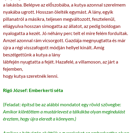
a lakásba. Belépve az előszobába, a kutya azonnal szerelmem
nyakába ugrott. Hosszan ölelték egymást. A lány, egyik
pillanatról a másikra, teljesen megváltozott, fesztelenül,
ellágyulva hosszan simogatta az állatot, az pedig boldogan
nyalogatta a kezét. Jó néhány perc telt el mire felém fordultak.
Amzel azonnal rám vicsorgott. Gazdája megnyugtatta és már
újra a régi visszafogott módján hellyel kínált. Amíg
beszélgettünk a kutya a lány
lábfején nyugtatta a fejét. Hazafelé, a villamoson, az járt a
fejemben,
hogy kutya szeretnék lenni.
Rigó József: Emberkerti séta
(Feladat: építsd be az alábbi mondatot egy rövid szövegbe:
Amikor kiöntöttem a mustárlevest a tálkákba olyan megindulást
éreztem, hogy újra eleredt a könnyem.)
Amikor a hétvégén elvittük a gyerekeket az emberkertbe olyan