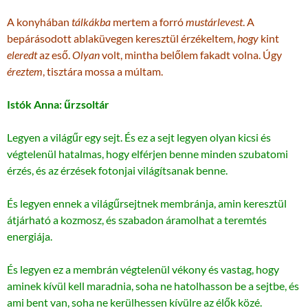
A konyhában
tálkákba
mertem a forró
mustárlevest
. A
bepárásodott ablaküvegen keresztül érzékeltem,
hogy
kint
eleredt
az eső.
Olyan
volt, mintha belőlem fakadt volna. Úgy
éreztem
, tisztára mossa a múltam.
Istók Anna: űrzsoltár
Legyen a világűr egy sejt. És ez a sejt legyen olyan kicsi és
végtelenül hatalmas, hogy elférjen benne minden szubatomi
érzés, és az érzések fotonjai világítsanak benne.
És legyen ennek a világűrsejtnek membránja, amin keresztül
átjárható a kozmosz, és szabadon áramolhat a teremtés
energiája.
És legyen ez a membrán végtelenül vékony és vastag, hogy
aminek kívül kell maradnia, soha ne hatolhasson be a sejtbe, és
ami bent van, soha ne kerülhessen kívülre az élők közé.