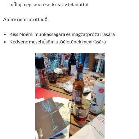
műfaj megismerése, kreatív feladattal.
Amire nem jutott idő:
Kiss Noémi munkásságára és magzatpróza írására
Kedvenc mesehősöm utóéletének megírására