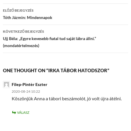
Bejegyzések
ELŐZŐ BEJEGYZÉS
navigációja
Tóth Jázmin: Mindennapok
KÖVETKEZŐ BEJEGYZÉS
Ujj Béla: „Egyre kevesebb fiatal tud saját lábra állni.”
(mondatértelmezés)
ONE THOUGHT ON “IRKA TÁBOR HATODSZOR”
Filep-Pintèr Eszter
2020-08-24 10:22
Köszönjük Anna a tábori beszámolót, jó volt újra átélni.
VÁLASZ