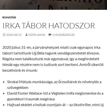
RUHATÁR
IRKA TÁBOR HATODSZOR
2020-08-21
ISTÓK ANNA
1 HOZZÁSZÓLÁS
2020 július 31-én, a járványhelyzet miatt csak egynapos Irka
tábort tartottunk Ujj Béla tagunk vendégszeretetét élvezve.
Régóta nem találkoztunk már egymással, így a meghirdetett
témák egy részére nem is tudtunk sort keríteni. Amiről sikerült
beszélnünk és írnunk:
Sirokai Mátyás munkássága, az űrzsoltárok és növénylés a
szövegekben
David Foster Wallace-tól a Végtelen tréfa megismerése és a
gyerekkori traumák megírása
Hajtsad ekédet a holtak csontjain át – az ökothriller, mint új