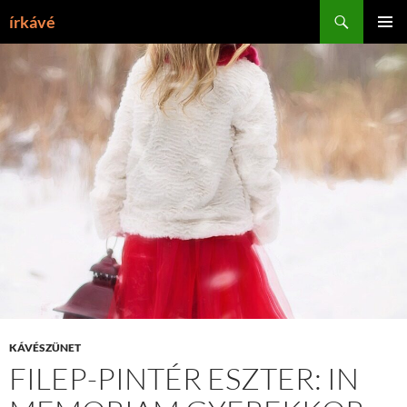
Tartalomhoz
Keresés
írkávé
ELSŐDL
MENÜ
KÁVÉSZÜNET
FILEP-PINTÉR ESZTER: IN