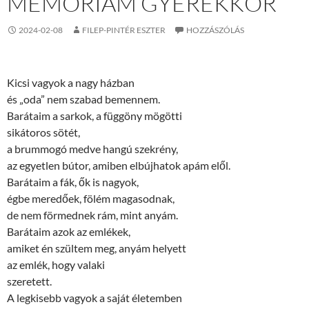
MEMORIAM GYEREKKOR
2024-02-08
FILEP-PINTÉR ESZTER
HOZZÁSZÓLÁS
Kicsi vagyok a nagy házban
és „oda” nem szabad bemennem.
Barátaim a sarkok, a függöny mögötti
sikátoros sötét,
a brummogó medve hangú szekrény,
az egyetlen bútor, amiben elbújhatok apám elől.
Barátaim a fák, ők is nagyok,
égbe meredőek, fölém magasodnak,
de nem förmednek rám, mint anyám.
Barátaim azok az emlékek,
amiket én szültem meg, anyám helyett
az emlék, hogy valaki
szeretett.
A legkisebb vagyok a saját életemben