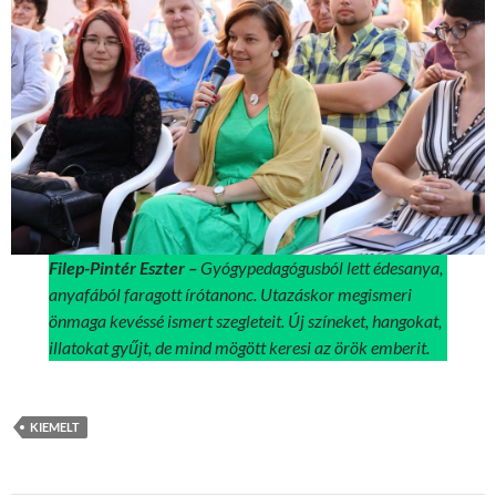
Filep-Pintér Eszter –
Gyógypedagógusból lett édesanya,
anyafából faragott írótanonc. Utazáskor megismeri
önmaga kevéssé ismert szegleteit. Új színeket, hangokat,
illatokat gyűjt, de mind mögött keresi az örök emberit.
KIEMELT