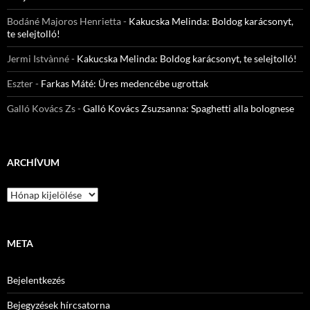
Bodáné Majoros Henrietta
-
Kakucska Melinda: Boldog karácsonyt,
te selejtolló!
Jermi Istvànné
-
Kakucska Melinda: Boldog karácsonyt, te selejtolló!
Eszter
-
Farkas Máté: Üres medencébe ugrottak
Galló Kovács Zs
-
Galló Kovács Zsuzsanna: Spaghetti alla bolognese
ARCHÍVUM
Archívum
META
Bejelentkezés
Bejegyzések hírcsatorna