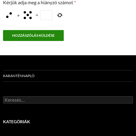
Kérjük adja meg a hiányzó számot
*
+
=
KARANTÉNNAPLÓ
Keresés:
KATEGÓRIÁK