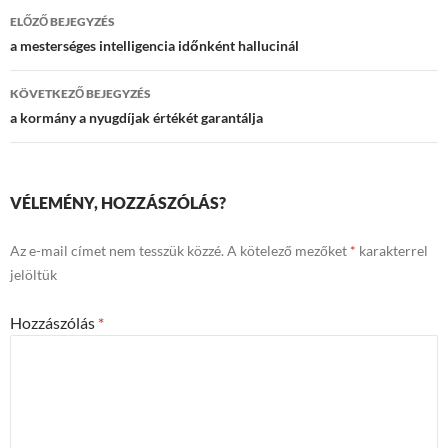
Bejegyzések
ELŐZŐ BEJEGYZÉS
navigációja
a mesterséges intelligencia időnként hallucinál
KÖVETKEZŐ BEJEGYZÉS
a kormány a nyugdíjak értékét garantálja
VÉLEMÉNY, HOZZÁSZÓLÁS?
Az e-mail címet nem tesszük közzé.
A kötelező mezőket
*
karakterrel
jelöltük
Hozzászólás
*