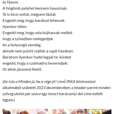
és fázom.
A hógömb pelyhei bennem havaznak.
Te is kicsi voltál, mégsem fáztál.
Engedd meg, hogy barátod lehessek
ilyenkor télen.
Engedd meg, hogy oda bújhassak melléd
hogy a szívedben melegedjek
én a bolyongó vendég,
akinek nem jutott szállás a saját házában.
Barátom ilyenkor hadd legyél te: kisded
engedd, hogy a szalmádra heveredjek:
Itt állok jászolod felett.
(Az írás a Minden jó, ha a vége jó? című IRKA felolvasóest
alkalmából született 2023 decemberében, a feladat szerint minden
szöveg utolsó pár szava egy ismert karácsonyi dal címe kellett
legyen.)