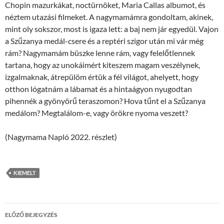
Chopin mazurkákat, noctürnöket, Maria Callas albumot, és
néztem utazási filmeket. A nagymamámra gondoltam, akinek,
mint oly sokszor, most is igaza lett: a baj nem jár egyedül. Vajon
a Szűzanya medál-csere és a reptéri szigor után mi vár még
rám? Nagymamám büszke lenne rám, vagy felelőtlennek
tartana, hogy az unokáimért kiteszem magam veszélynek,
izgalmaknak, átrepülöm értük a fél világot, ahelyett, hogy
otthon lógatnám a lábamat és a hintaágyon nyugodtan
pihennék a gyönyörű teraszomon? Hova tűnt el a Szűzanya
medálom? Megtalálom-e, vagy örökre nyoma veszett?
(Nagymama Napló 2022. részlet)
KIEMELT
Bejegyzések
ELŐZŐ BEJEGYZÉS