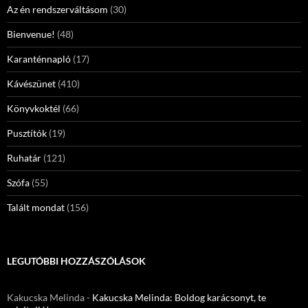
Az én rendszerváltásom
(30)
Bienvenue!
(48)
Karanténnapló
(17)
Kávészünet
(410)
Könyvkoktél
(66)
Pusztítók
(19)
Ruhatár
(121)
Szófa
(55)
Talált mondat
(156)
LEGUTÓBBI HOZZÁSZÓLÁSOK
Kakucska Melinda
-
Kakucska Melinda: Boldog karácsonyt, te