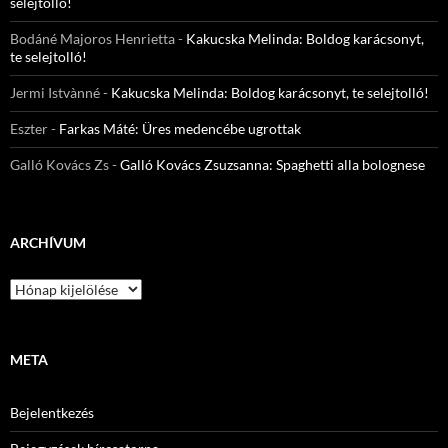
selejtolló!
Bodáné Majoros Henrietta
-
Kakucska Melinda: Boldog karácsonyt,
te selejtolló!
Jermi Istvànné
-
Kakucska Melinda: Boldog karácsonyt, te selejtolló!
Eszter
-
Farkas Máté: Üres medencébe ugrottak
Galló Kovács Zs
-
Galló Kovács Zsuzsanna: Spaghetti alla bolognese
ARCHÍVUM
Archívum
META
Bejelentkezés