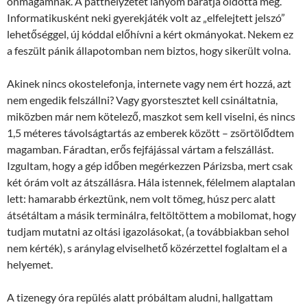
önmagamnak. A patthelyzetet lányom barátja oldotta meg.
Informatikusként neki gyerekjáték volt az „elfelejtett jelszó”
lehetőséggel, új kóddal előhívni a kért okmányokat. Nekem ez
a feszült pánik állapotomban nem biztos, hogy sikerült volna.
Akinek nincs okostelefonja, internete vagy nem ért hozzá, azt
nem engedik felszállni? Vagy gyorstesztet kell csináltatnia,
miközben már nem kötelező, maszkot sem kell viselni, és nincs
1,5 méteres távolságtartás az emberek között – zsörtölődtem
magamban. Fáradtan, erős fejfájással vártam a felszállást.
Izgultam, hogy a gép időben megérkezzen Párizsba, mert csak
két órám volt az átszállásra. Hála istennek, félelmem alaptalan
lett: hamarabb érkeztünk, nem volt tömeg, húsz perc alatt
átsétáltam a másik terminálra, feltöltöttem a mobilomat, hogy
tudjam mutatni az oltási igazolásokat, (a továbbiakban sehol
nem kérték), s aránylag elviselhető közérzettel foglaltam el a
helyemet.
A tizenegy óra repülés alatt próbáltam aludni, hallgattam