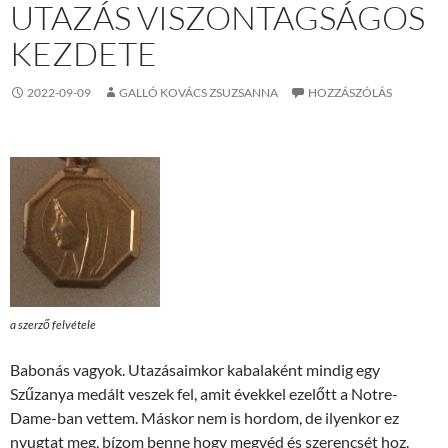
UTAZÁS VISZONTAGSÁGOS
KEZDETE
2022-09-09
GALLÓ KOVÁCS ZSUZSANNA
HOZZÁSZÓLÁS
a szerző felvétele
Babonás vagyok. Utazásaimkor kabalaként mindig egy
Szűzanya medált veszek fel, amit évekkel ezelőtt a Notre-
Dame-ban vettem. Máskor nem is hordom, de ilyenkor ez
nyugtat meg, bízom benne hogy megvéd és szerencsét hoz.