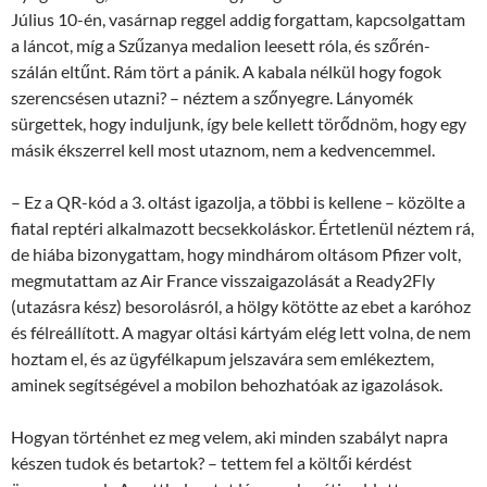
Július 10-én, vasárnap reggel addig forgattam, kapcsolgattam
a láncot, míg a Szűzanya medalion leesett róla, és szőrén-
szálán eltűnt. Rám tört a pánik. A kabala nélkül hogy fogok
szerencsésen utazni? – néztem a szőnyegre. Lányomék
sürgettek, hogy induljunk, így bele kellett törődnöm, hogy egy
másik ékszerrel kell most utaznom, nem a kedvencemmel.
– Ez a QR-kód a 3. oltást igazolja, a többi is kellene – közölte a
fiatal reptéri alkalmazott becsekkoláskor. Értetlenül néztem rá,
de hiába bizonygattam, hogy mindhárom oltásom Pfizer volt,
megmutattam az Air France visszaigazolását a Ready2Fly
(utazásra kész) besorolásról, a hölgy kötötte az ebet a karóhoz
és félreállított. A magyar oltási kártyám elég lett volna, de nem
hoztam el, és az ügyfélkapum jelszavára sem emlékeztem,
aminek segítségével a mobilon behozhatóak az igazolások.
Hogyan történhet ez meg velem, aki minden szabályt napra
készen tudok és betartok? – tettem fel a költői kérdést