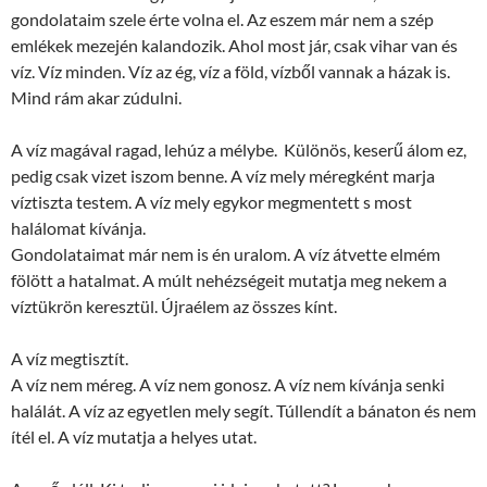
gondolataim szele érte volna el. Az eszem már nem a szép
emlékek mezején kalandozik. Ahol most jár, csak vihar van és
víz. Víz minden. Víz az ég, víz a föld, vízből vannak a házak is.
Mind rám akar zúdulni.
A víz magával ragad, lehúz a mélybe. Különös, keserű álom ez,
pedig csak vizet iszom benne. A víz mely méregként marja
víztiszta testem. A víz mely egykor megmentett s most
halálomat kívánja.
Gondolataimat már nem is én uralom. A víz átvette elmém
fölött a hatalmat. A múlt nehézségeit mutatja meg nekem a
víztükrön keresztül. Újraélem az összes kínt.
A víz megtisztít.
A víz nem méreg. A víz nem gonosz. A víz nem kívánja senki
halálát. A víz az egyetlen mely segít. Túllendít a bánaton és nem
ítél el. A víz mutatja a helyes utat.