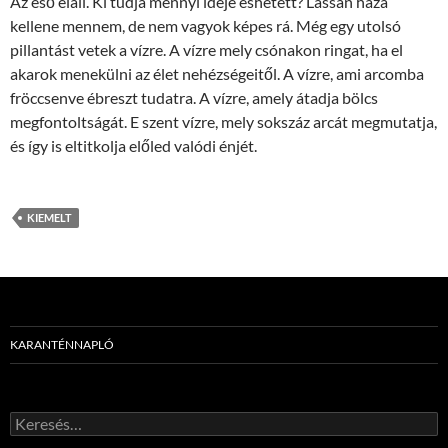
Az eső eláll. Ki tudja mennyi ideje eshetett? Lassan haza
kellene mennem, de nem vagyok képes rá. Még egy utolsó
pillantást vetek a vízre. A vízre mely csónakon ringat, ha el
akarok menekülni az élet nehézségeitől. A vízre, ami arcomba
fröccsenve ébreszt tudatra. A vízre, amely átadja bölcs
megfontoltságát. E szent vízre, mely sokszáz arcát megmutatja,
és így is eltitkolja előled valódi énjét.
KIEMELT
KARANTÉNNAPLÓ
Keresés: