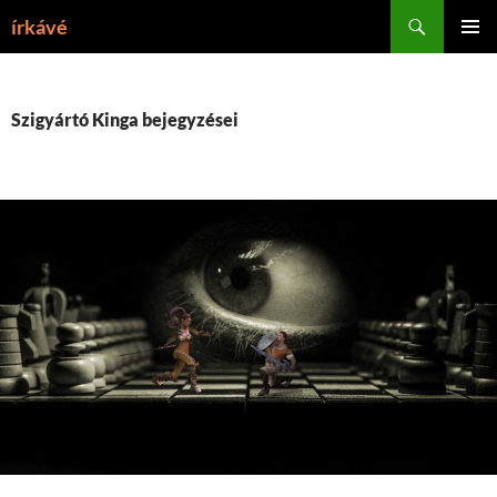
Tartalomhoz
Keresés
írkávé
ELSŐDL
MENÜ
Szigyártó Kinga bejegyzései