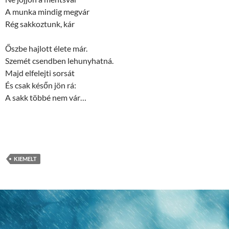
A munka mindig megvár
Rég sakkoztunk, kár
Őszbe hajlott élete már.
Szemét csendben lehunyhatná.
Majd elfelejti sorsát
És csak későn jön rá:
A sakk többé nem vár…
KIEMELT