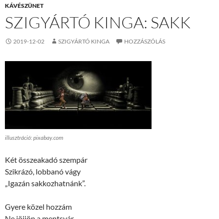
KÁVÉSZÜNET
SZIGYÁRTÓ KINGA: SAKK
2019-12-02
SZIGYÁRTÓ KINGA
HOZZÁSZÓLÁS
illusztráció: pixabay.com
Két összeakadó szempár
Szikrázó, lobbanó vágy
„Igazán sakkozhatnánk”.
Gyere közel hozzám
Ne jöjjön a mentsvár