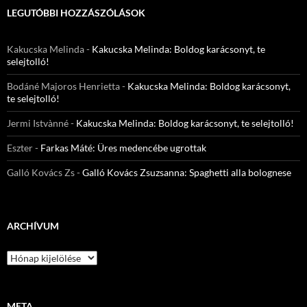
LEGUTÓBBI HOZZÁSZÓLÁSOK
Kakucska Melinda
-
Kakucska Melinda: Boldog karácsonyt, te
selejtolló!
Bodáné Majoros Henrietta
-
Kakucska Melinda: Boldog karácsonyt,
te selejtolló!
Jermi Istvànné
-
Kakucska Melinda: Boldog karácsonyt, te selejtolló!
Eszter
-
Farkas Máté: Üres medencébe ugrottak
Galló Kovács Zs
-
Galló Kovács Zsuzsanna: Spaghetti alla bolognese
ARCHÍVUM
Archívum
META