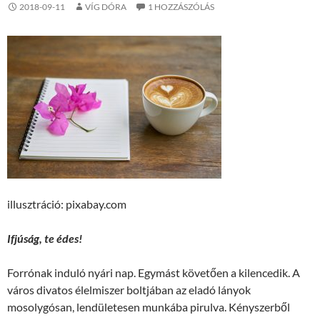
2018-09-11
VÍG DÓRA
1 HOZZÁSZÓLÁS
illusztráció: pixabay.com
Ifjúság, te édes!
Forrónak induló nyári nap. Egymást követően a kilencedik. A
város divatos élelmiszer boltjában az eladó lányok
mosolygósan, lendületesen munkába pirulva. Kényszerből