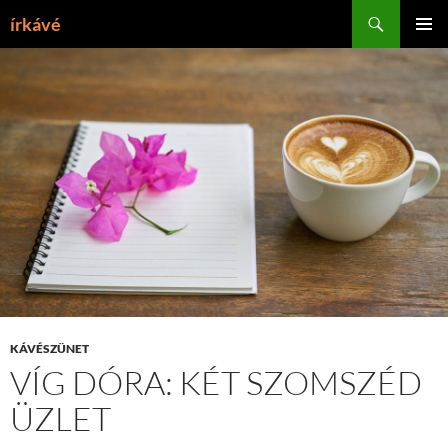
Tartalomhoz
Keresés
írkávé
ELSŐDL
MENÜ
KÁVÉSZÜNET
VÍG DÓRA: KÉT SZOMSZÉD
ÜZLET