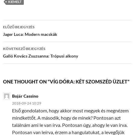
KIEMELT
Bejegyzések
ELŐZŐ BEJEGYZÉS
navigációja
Jager Luca: Modern macskák
KÖVETKEZŐ BEJEGYZÉS
Galló Kovács Zsuzsanna: Trópusi alkony
ONE THOUGHT ON “VÍG DÓRA: KÉT SZOMSZÉD ÜZLET”
Bojár Cassino
2018-09-24 10:29
Első gondolatom, hogy akkor most megyek és megnézem
mindkettőt. A második, hogy de minek? Pontosan azt
találnám ami le van írva. Pontosan úgy, ahogy le van írva.
Pontosan van leírva, érzem a hangulatukat, a levegőjük