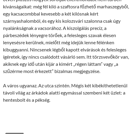
kívánságaikat: még fél kiló a szaftosra főzhető marhaszegyből,
egy kacsacombbal kevesebb a két kilósnak kért
szárnyashalomból, és egy kis kolozsvári szalonna csak úgy
nyalánkságnak a vacsorához. A kiszolgálás precíz, a
párbeszédek lényegre törőek, a felesleges szavak élesen
lenyesésre kerülnek, mielőtt még idejük lenne félénken
kibuggyanni. Nincsenek légből kapott elvárások és felesleges
ígéretek, így nincs csalódott vásárló sem. Itt törzsvevőkör van,
akiknek egy idő után kijár a kimért „régen láttam” vagy „a
szűzérme most érkezett” bizalmas megjegyzése.
A város ugyanaz. Az utca szintén. Mégis két kibékíthetetlenül
távoli világ az árkádok alatti egymással szembeni két üzlet: a
hentesbolt és a pékség.