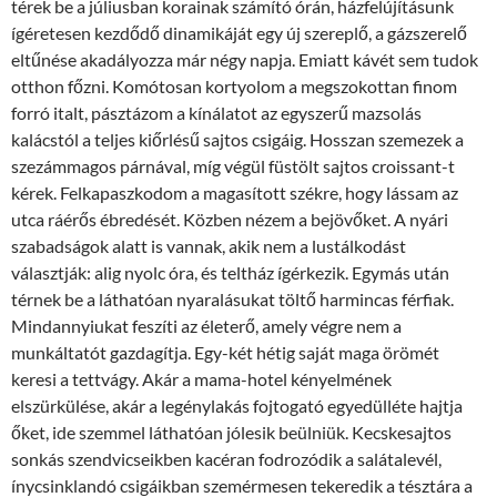
térek be a júliusban korainak számító órán, házfelújításunk
ígéretesen kezdődő dinamikáját egy új szereplő, a gázszerelő
eltűnése akadályozza már négy napja. Emiatt kávét sem tudok
otthon főzni. Komótosan kortyolom a megszokottan finom
forró italt, pásztázom a kínálatot az egyszerű mazsolás
kalácstól a teljes kiőrlésű sajtos csigáig. Hosszan szemezek a
szezámmagos párnával, míg végül füstölt sajtos croissant-t
kérek. Felkapaszkodom a magasított székre, hogy lássam az
utca ráérős ébredését. Közben nézem a bejövőket. A nyári
szabadságok alatt is vannak, akik nem a lustálkodást
választják: alig nyolc óra, és teltház ígérkezik. Egymás után
térnek be a láthatóan nyaralásukat töltő harmincas férfiak.
Mindannyiukat feszíti az életerő, amely végre nem a
munkáltatót gazdagítja. Egy-két hétig saját maga örömét
keresi a tettvágy. Akár a mama-hotel kényelmének
elszürkülése, akár a legénylakás fojtogató egyedülléte hajtja
őket, ide szemmel láthatóan jólesik beülniük. Kecskesajtos
sonkás szendvicseikben kacéran fodrozódik a salátalevél,
ínycsinklandó csigáikban szemérmesen tekeredik a tésztára a