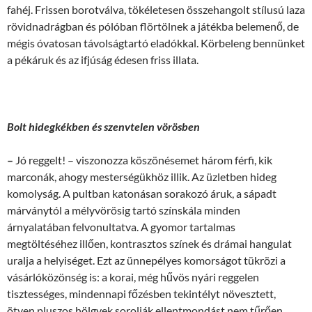
fahéj. Frissen borotválva, tökéletesen összehangolt stílusú laza
rövidnadrágban és pólóban flörtölnek a játékba belemenő, de
mégis óvatosan távolságtartó eladókkal. Körbeleng bennünket
a pékáruk és az ifjúság édesen friss illata.
Bolt hidegkékben és szenvtelen vörösben
–
Jó reggelt! – viszonozza köszönésemet három férfi, kik
marconák, ahogy mesterségükhöz illik. Az üzletben hideg
komolyság. A pultban katonásan sorakozó áruk, a sápadt
márványtól a mélyvörösig tartó színskála minden
árnyalatában felvonultatva. A gyomor tartalmas
megtöltéséhez illően, kontrasztos színek és drámai hangulat
uralja a helyiséget. Ezt az ünnepélyes komorságot tükrözi a
vásárlóközönség is: a korai, még hűvös nyári reggelen
tisztességes, mindennapi főzésben tekintélyt növesztett,
ötven pluszos hölgyek sorolják ellentmondást nem tűrően