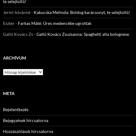
te selejtolló!
Jermi Istvànné
-
Kakucska Melinda: Boldog karácsonyt, te selejtolló!
Eszter
-
Farkas Máté: Üres medencébe ugrottak
Galló Kovács Zs
-
Galló Kovács Zsuzsanna: Spaghetti alla bolognese
ARCHÍVUM
Archívum
META
Bejelentkezés
Bejegyzések hírcsatorna
Hozzászólások hírcsatorna