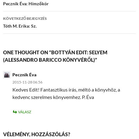
navigációja
Pecznik Éva: Hímzőkör
KÖVETKEZŐ BEJEGYZÉS
Tóth M. Erika: Sz.
ONE THOUGHT ON “BOTTYÁN EDIT: SELYEM
(ALESSANDRO BARICCO KÖNYVÉRŐL)”
Pecznik Éva
2015-11-28 06:56
Kedves Edit! Fantasztikus írás, méltó a könyvhöz, a
kedvenc szerelmes könyvemhez. P. Éva
VÁLASZ
VÉLEMÉNY, HOZZÁSZÓLÁS?