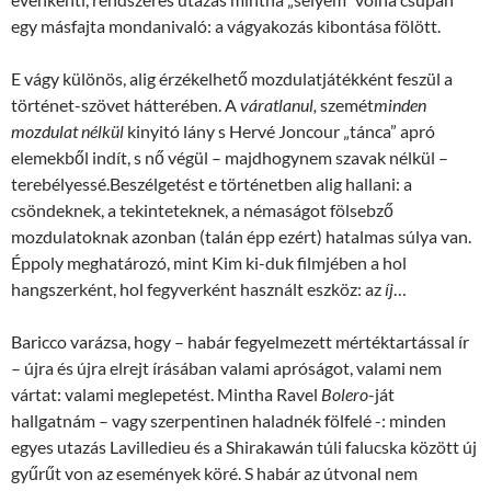
egy másfajta mondanivaló: a vágyakozás kibontása fölött.
E vágy különös, alig érzékelhető mozdulatjátékként feszül a
történet-szövet hátterében. A
váratlanul,
szemét
minden
mozdulat nélkül
kinyitó lány s Hervé Joncour „tánca” apró
elemekből indít, s nő végül – majdhogynem szavak nélkül –
terebélyessé.Beszélgetést e történetben alig hallani: a
csöndeknek, a tekinteteknek, a némaságot fölsebző
mozdulatoknak azonban (talán épp ezért) hatalmas súlya van.
Éppoly meghatározó, mint Kim ki-duk filmjében a hol
hangszerként, hol fegyverként használt eszköz: az
íj
…
Baricco varázsa, hogy – habár fegyelmezett mértéktartással ír
– újra és újra elrejt írásában valami apróságot, valami nem
vártat: valami meglepetést. Mintha Ravel
Bolero
-ját
hallgatnám – vagy szerpentinen haladnék fölfelé -: minden
egyes utazás Lavilledieu és a Shirakawán túli falucska között új
gyűrűt von az események köré. S habár az útvonal nem