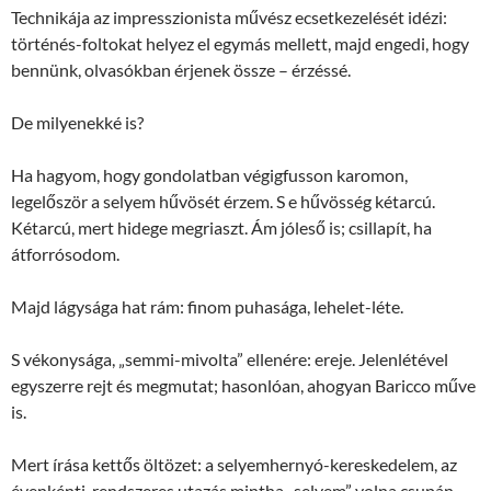
Technikája az impresszionista művész ecsetkezelését idézi:
történés-foltokat helyez el egymás mellett, majd engedi, hogy
bennünk, olvasókban érjenek össze – érzéssé.
De milyenekké is?
Ha hagyom, hogy gondolatban végigfusson karomon,
legelőször a selyem hűvösét érzem. S e hűvösség kétarcú.
Kétarcú, mert hidege megriaszt. Ám jóleső is; csillapít, ha
átforrósodom.
Majd lágysága hat rám: finom puhasága, lehelet-léte.
S vékonysága, „semmi-mivolta” ellenére: ereje. Jelenlétével
egyszerre rejt és megmutat; hasonlóan, ahogyan Baricco műve
is.
Mert írása kettős öltözet: a selyemhernyó-kereskedelem, az
évenkénti, rendszeres utazás mintha „selyem” volna csupán