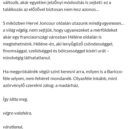
változik, akár egyetlen jelzőnyi módosítás is sejteti: ez a
találkozás az előzővel biztosan nem lesz azonos…
S miközben Hervé Joncour oldalán utazunk
mindig egyenesen…
a világ végéig
, nem sejtjük, hogy ugyanezeket a mérföldeket
akár egy franciaországi városban Héléne oldalán is
megtehetnénk. Héléne-én, aki lenyűgöző csöndességgel,
finomsággal, szelídséggel és bölcsességgel kíséri urát –
mindvégig láthatatlanul.
Ha megpróbálnék végül színt keresni arra, milyen is a Baricco-
féle
selyem
, nem fehéret mondanék. Olyasféle inkább, mint
azörvénylő szerelmi zálog: a madárház.
Így látta meg,
végre-valahára,
váratlanul,