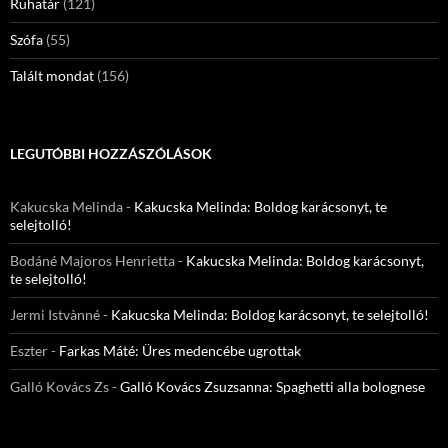
Ruhatár
(121)
Szófa
(55)
Talált mondat
(156)
LEGUTÓBBI HOZZÁSZÓLÁSOK
Kakucska Melinda
-
Kakucska Melinda: Boldog karácsonyt, te
selejtolló!
Bodáné Majoros Henrietta
-
Kakucska Melinda: Boldog karácsonyt,
te selejtolló!
Jermi Istvànné
-
Kakucska Melinda: Boldog karácsonyt, te selejtolló!
Eszter
-
Farkas Máté: Üres medencébe ugrottak
Galló Kovács Zs
-
Galló Kovács Zsuzsanna: Spaghetti alla bolognese