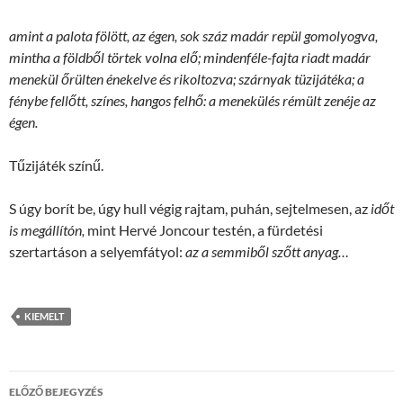
amint a palota fölött, az égen, sok száz madár repül gomolyogva,
mintha a földből törtek volna elő; mindenféle-fajta riadt madár
menekül őrülten énekelve és rikoltozva; szárnyak tüzijátéka; a
fénybe fellőtt, színes, hangos felhő: a menekülés rémült zenéje az
égen.
Tűzijáték színű.
S úgy borít be, úgy hull végig rajtam, puhán, sejtelmesen, az
időt
is megállítón,
mint Hervé Joncour testén, a fürdetési
szertartáson a selyemfátyol:
az a semmiből szőtt anyag…
KIEMELT
Bejegyzések
ELŐZŐ BEJEGYZÉS