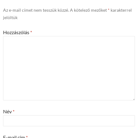
Az e-mail címet nem tesszük közzé.
A kötelező mezőket
*
karakterrel
jelöltük
Hozzászólás
*
Név
*
E-mail cím
*