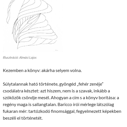
Illusztráció: Almási Lajos
Kezemben a könyv: akárha selyem volna.
Súlytalannak ható története, gyöngéd „fehér zenéje”
csodálatra késztet: azt hiszem, nem is a szavak, inkább a
szóközök csöndje mesél. Ahogyan a cím s a könyv borítása: a
regény maga is sallangtalan. Baricco írói mérlege látszólag
fukaran mér: tartózkodó finomsággal, fegyelmezett képekben
beszéli el történetét.