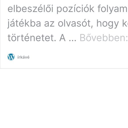
elbeszélői pozíciók folyam
játékba az olvasót, hogy ke
történetet. A …
Bővebben:
írkávé